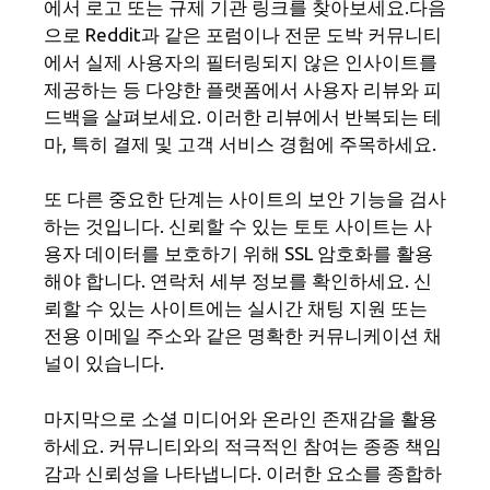
에서 로고 또는 규제 기관 링크를 찾아보세요.다음
으로 Reddit과 같은 포럼이나 전문 도박 커뮤니티
에서 실제 사용자의 필터링되지 않은 인사이트를
제공하는 등 다양한 플랫폼에서 사용자 리뷰와 피
드백을 살펴보세요. 이러한 리뷰에서 반복되는 테
마, 특히 결제 및 고객 서비스 경험에 주목하세요.
또 다른 중요한 단계는 사이트의 보안 기능을 검사
하는 것입니다. 신뢰할 수 있는 토토 사이트는 사
용자 데이터를 보호하기 위해 SSL 암호화를 활용
해야 합니다. 연락처 세부 정보를 확인하세요. 신
뢰할 수 있는 사이트에는 실시간 채팅 지원 또는
전용 이메일 주소와 같은 명확한 커뮤니케이션 채
널이 있습니다.
마지막으로 소셜 미디어와 온라인 존재감을 활용
하세요. 커뮤니티와의 적극적인 참여는 종종 책임
감과 신뢰성을 나타냅니다. 이러한 요소를 종합하