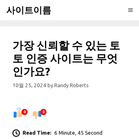
Skip
사이트이름
Me
to
content
가장 신뢰할 수 있는 토
토 인증 사이트는 무엇
인가요?
10월 25, 2024
by
Randy Roberts
0
0
Read Time:
6 Minute, 45 Second