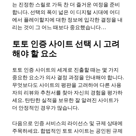
는 진정한 스릴로 가득 찬 더 즐거운 여정을 준비
합니다. 선택의 폭이 넓은 이 디지털 시대에 어디
에서 플레이할지에 대한 정보에 입각한 결정을 내
리는 것이 그 어느 때보다 중요했습니다…
토토 인증 사이트 선택 시 고려
해야 할 요소
토토 인증 사이트의 세계로 진출할 때는 몇 가지
중요한 요소가 의사 결정 과정을 안내해야 합니다.
무엇보다도 사이트의 평판을 고려하여 다른 사용
자의 리뷰와 추천서를 찾아 자신의 경험을 평가하
세요. 탄탄한 실적을 보유한 잘 알려진 사이트가
더 안정적인 경우가 많습니다.
다음으로 인증 서비스의 라이선스 및 규제 상태에
주목하세요. 합법적인 토토 사이트는 공인된 규제