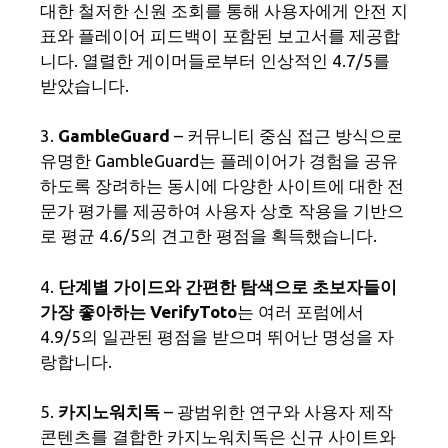
대한 철저한 신원 조회를 통해 사용자에게 안전 지
표와 플레이어 피드백이 포함된 보고서를 제공합
니다. 열렬한 게이머들로부터 인상적인 4.7/5를
받았습니다.
3.
GambleGuard
– 커뮤니티 중심 접근 방식으로
유명한 GambleGuard는 플레이어가 경험을 공유
하도록 장려하는 동시에 다양한 사이트에 대한 전
문가 평가를 제공하여 사용자 상호 작용을 기반으
로 평균 4.6/5의 견고한 평점을 획득했습니다.
4.
단계별 가이드와 간편한 탐색으로 초보자들이
가장 좋아하는 VerifyToto
는 여러 포럼에서
4.9/5의 일관된 평점을 받으며 뛰어난 명성을 자
랑합니다.
5.
카지노워치독
– 광범위한 연구와 사용자 제작
콘텐츠를 결합한 카지노워치독은 신규 사이트와