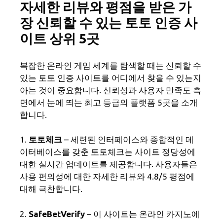
자세한 리뷰와 평점을 받은 가
장 신뢰할 수 있는 토토 인증 사
이트 상위 5곳
복잡한 온라인 게임 세계를 탐색할 때는 신뢰할 수
있는 토토 인증 사이트를 어디에서 찾을 수 있는지
아는 것이 중요합니다. 신뢰성과 사용자 만족도 측
면에서 눈에 띄는 최고 등급의 플랫폼 5곳을 소개
합니다.
1.
토토체크
– 세련된 인터페이스와 종합적인 데
이터베이스를 갖춘 토토체크는 사이트 정당성에
대한 실시간 업데이트를 제공합니다. 사용자들은
사용 편의성에 대한 자세한 리뷰와 4.8/5 평점에
대해 극찬합니다.
2.
SafeBetVerify
– 이 사이트는 온라인 카지노에