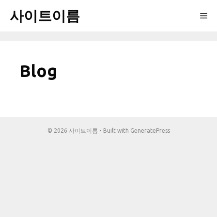
Skip
사이트이름
Me
to
content
Blog
© 2026 사이트이름
• Built with
GeneratePress