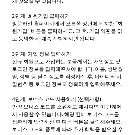
게 찾으실 수 있습니다.
2단계: 회원가입 클릭하기
방문하신 홈페이지에서 오른쪽 상단에 위치한 “회
원가입” 버튼을 클릭하세요. 그 후, 가입 약관을 읽
고 동의한 뒤 계속 진행하시면 됩니다.
3단계: 가입 정보 입력하기
신규 회원으로 가입하는 분들께서는 개인정보 및
로그인 정보를 입력해주셔야 합니다. 이름, 생년월
일, 성별 등 필수 정보를 작성하신 후, 아이디와 비
밀번호 등 로그인 정보도 정확하게 입력해주세요.
4단계: 보너스 코드 사용하기 (선택사항)
만약 보너스 코드를 소유하고 계시다면 이 단계에
서 사용할 수 있습니다. 해당 칸에 보너스 코드를
정확하게 입력하신 후 다음 버튼을 클릭해주세요.
보너스 코드의 종류에 따라 추가 혜택을 받으실 수