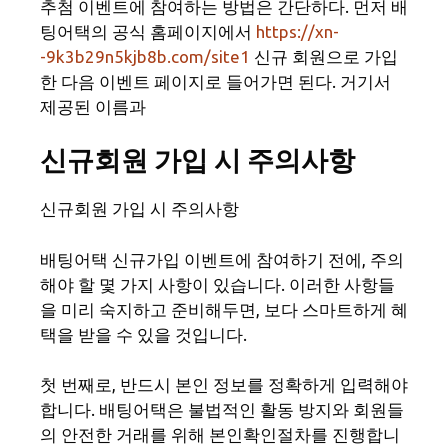
추첨 이벤트에 참여하는 방법은 간단하다. 먼저 배
팅어택의 공식 홈페이지에서
https://xn-
-9k3b29n5kjb8b.com/site1
신규 회원으로 가입
한 다음 이벤트 페이지로 들어가면 된다. 거기서
제공된 이름과
신규회원 가입 시 주의사항
신규회원 가입 시 주의사항
배팅어택 신규가입 이벤트에 참여하기 전에, 주의
해야 할 몇 가지 사항이 있습니다. 이러한 사항들
을 미리 숙지하고 준비해두면, 보다 스마트하게 혜
택을 받을 수 있을 것입니다.
첫 번째로, 반드시 본인 정보를 정확하게 입력해야
합니다. 배팅어택은 불법적인 활동 방지와 회원들
의 안전한 거래를 위해 본인확인절차를 진행합니