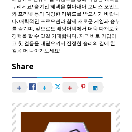
누리세요! 숨겨진 혜택을 찾아내어 보너스 포인트
와 프리벳 등의 다양한 리워드를 받으시기 바랍니
다. 매력적인 프로모션과 함께 새로운 게임과 승부
를 즐기며, 앞으로도 배팅어택에서 더욱 다채로운
경험을 할 수 있길 기대합니다. 지금 바로 가입하
고 첫 걸음을 내딛으셔서 진정한 승리의 길에 한
걸음 더 나아가보세요!
Share