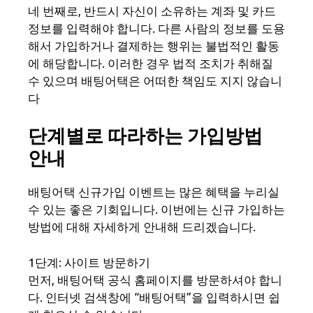
네 번째로, 반드시 자신이 소유하는 계좌 및 카드
정보를 입력해야 합니다. 다른 사람의 정보를 도용
해서 가입하거나 결제하는 행위는 불법적인 활동
에 해당합니다. 이러한 경우 법적 조치가 취해질
수 있으며 배팅어택은 어떠한 책임도 지지 않습니
다
단계별로 따라하는 가입방법
안내
배팅어택 신규가입 이벤트는 많은 혜택을 누리실
수 있는 좋은 기회입니다. 이번에는 신규 가입하는
방법에 대해 자세하게 안내해 드리겠습니다.
1단계: 사이트 방문하기
먼저, 배팅어택 공식 홈페이지를 방문하셔야 합니
다. 인터넷 검색창에 “배팅어택”을 입력하시면 쉽