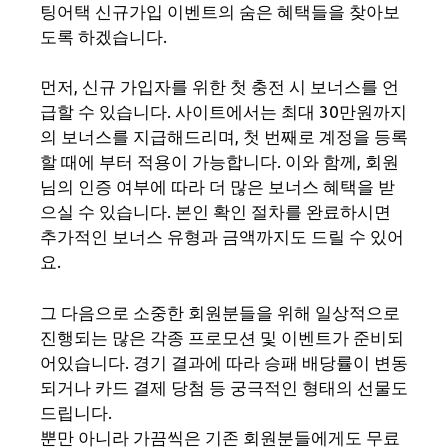
팅어택 신규가입 이벤트의 숨은 혜택들을 찾아보
도록 하겠습니다.
먼저, 신규 가입자를 위한 첫 충전 시 보너스를 언
급할 수 있습니다. 사이트에서는 최대 30만원까지
의 보너스를 지급해드리며, 첫 번째로 계정을 등록
할 때에 부터 적용이 가능합니다. 이와 함께, 회원
님의 인증 여부에 따라 더 많은 보너스 혜택을 받
으실 수 있습니다. 본인 확인 절차를 완료하시면
추가적인 보너스 유형과 금액까지도 드릴 수 있어
요.
그 다음으로 소중한 회원분들을 위해 일상적으로
진행되는 많은 각종 프로모션 및 이벤트가 준비되
어있습니다. 경기 결과에 따라 승패 배당률이 변동
되거나 카드 결제 당첨 등 궁극적인 형태의 선물도
드립니다.
뿐만 아니라 가끔씩은 기존 회원분들에게도 무료