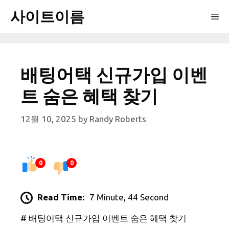
Skip
사이트이름
Me
to
content
배팅어택 신규가입 이벤
트 숨은 혜택 찾기
12월 10, 2025
by
Randy Roberts
0
0
Read Time:
7 Minute, 44 Second
# 배팅어택 신규가입 이벤트 숨은 혜택 찾기