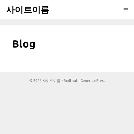
Skip
사이트이름
Me
to
content
Blog
© 2026 사이트이름
• Built with
GeneratePress