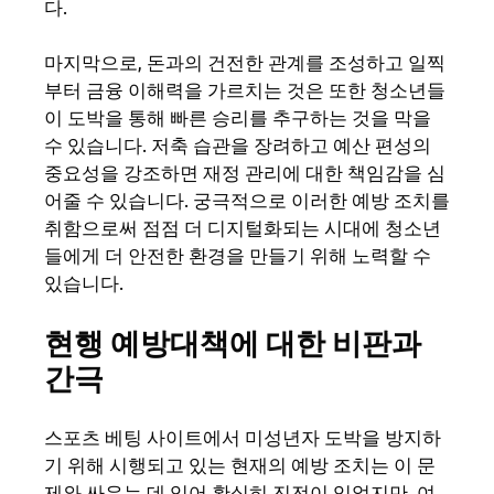
다.
마지막으로, 돈과의 건전한 관계를 조성하고 일찍
부터 금융 이해력을 가르치는 것은 또한 청소년들
이 도박을 통해 빠른 승리를 추구하는 것을 막을
수 있습니다. 저축 습관을 장려하고 예산 편성의
중요성을 강조하면 재정 관리에 대한 책임감을 심
어줄 수 있습니다. 궁극적으로 이러한 예방 조치를
취함으로써 점점 더 디지털화되는 시대에 청소년
들에게 더 안전한 환경을 만들기 위해 노력할 수
있습니다.
현행 예방대책에 대한 비판과
간극
스포츠 베팅 사이트에서 미성년자 도박을 방지하
기 위해 시행되고 있는 현재의 예방 조치는 이 문
제와 싸우는 데 있어 확실히 진전이 있었지만, 여