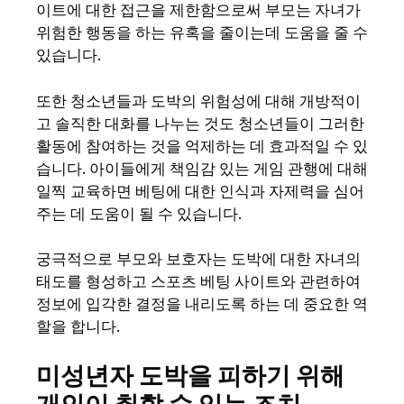
이트에 대한 접근을 제한함으로써 부모는 자녀가
위험한 행동을 하는 유혹을 줄이는데 도움을 줄 수
있습니다.
또한 청소년들과 도박의 위험성에 대해 개방적이
고 솔직한 대화를 나누는 것도 청소년들이 그러한
활동에 참여하는 것을 억제하는 데 효과적일 수 있
습니다. 아이들에게 책임감 있는 게임 관행에 대해
일찍 교육하면 베팅에 대한 인식과 자제력을 심어
주는 데 도움이 될 수 있습니다.
궁극적으로 부모와 보호자는 도박에 대한 자녀의
태도를 형성하고 스포츠 베팅 사이트와 관련하여
정보에 입각한 결정을 내리도록 하는 데 중요한 역
할을 합니다.
미성년자 도박을 피하기 위해
개인이 취할 수 있는 조치