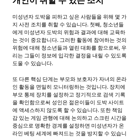
미성년자 도박을 피하고 싶은 사람들을 위해 몇 가
지 사전 조치를 취할 수 있습니다. 첫째, 청소년들
에게 미성년자 도박의 위험과 결과에 대해 교육하
는 것이 중요합니다. 그러한 활동에 참여하는 것의
위험에 대해 청소년들과 열린 대화를 함으로써, 우
리는 그들이 정보에 입각한 결정을 내릴 수 있도록
도울 수 있습니다.
또 다른 핵심 단계는 부모와 보호자가 자녀의 온라
인 활동을 면밀히 모니터링하는 것입니다. 장치에
부모 통제 장치를 설정하고 정기적으로 검색 기록
을 확인함으로써 성인은 젊은이들이 도박 사이트
에 액세스하지 않도록 할 수 있습니다. 또한 책임
감 있는 게임 관행에 대해 논의하고 스크린 시간을
중심으로 명확한 경계를 설정하면 미성년자가 온
라인 베팅 세계에 빠져드는 것을 방지할 수 있습니