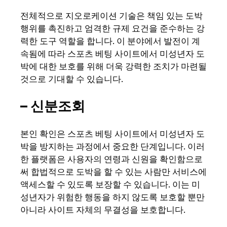
전체적으로 지오로케이션 기술은 책임 있는 도박
행위를 촉진하고 엄격한 규제 요건을 준수하는 강
력한 도구 역할을 합니다. 이 분야에서 발전이 계
속됨에 따라 스포츠 베팅 사이트에서 미성년자 도
박에 대한 보호를 위해 더욱 강력한 조치가 마련될
것으로 기대할 수 있습니다.
– 신분조회
본인 확인은 스포츠 베팅 사이트에서 미성년자 도
박을 방지하는 과정에서 중요한 단계입니다. 이러
한 플랫폼은 사용자의 연령과 신원을 확인함으로
써 합법적으로 도박을 할 수 있는 사람만 서비스에
액세스할 수 있도록 보장할 수 있습니다. 이는 미
성년자가 위험한 행동을 하지 않도록 보호할 뿐만
아니라 사이트 자체의 무결성을 보호합니다.