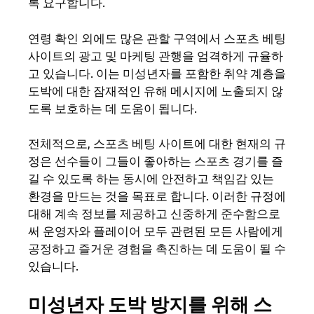
록 요구합니다.
연령 확인 외에도 많은 관할 구역에서 스포츠 베팅
사이트의 광고 및 마케팅 관행을 엄격하게 규율하
고 있습니다. 이는 미성년자를 포함한 취약 계층을
도박에 대한 잠재적인 유해 메시지에 노출되지 않
도록 보호하는 데 도움이 됩니다.
전체적으로, 스포츠 베팅 사이트에 대한 현재의 규
정은 선수들이 그들이 좋아하는 스포츠 경기를 즐
길 수 있도록 하는 동시에 안전하고 책임감 있는
환경을 만드는 것을 목표로 합니다. 이러한 규정에
대해 계속 정보를 제공하고 신중하게 준수함으로
써 운영자와 플레이어 모두 관련된 모든 사람에게
공정하고 즐거운 경험을 촉진하는 데 도움이 될 수
있습니다.
미성년자 도박 방지를 위해 스