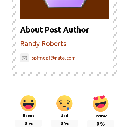
About Post Author
Randy Roberts
spfmdpf@nate.com
Happy
Sad
Excited
0
%
0
%
0
%