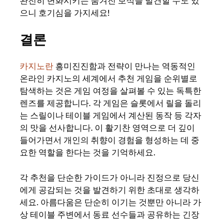
완전히 변화시키는 숨겨진 보석을 발견할 수도 있
으니 호기심을 가지세요!
결론
카지노란
흥미진진함과 전략이 만나는 역동적인
온라인 카지노의 세계에서 추천 게임을 순위별로
탐색하는 것은 게임 여정을 살펴볼 수 있는 독특한
렌즈를 제공합니다. 각 게임은 슬롯에서 릴을 돌리
는 스릴이나 테이블 게임에서 계산된 동작 등 각자
의 맛을 선사합니다. 이 활기찬 영역으로 더 깊이
들어가면서 개인의 취향이 경험을 형성하는 데 중
요한 역할을 한다는 것을 기억하세요.
각 추천을 단순한 가이드가 아니라 진정으로 당신
에게 공감되는 것을 발견하기 위한 초대로 생각하
세요. 아름다움은 단순히 이기는 것뿐만 아니라 가
상 테이블 주변에서 동료 선수들과 공유하는 긴장