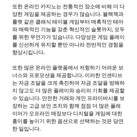
또한 온라인 카지노는 전통적인 장소에 비해 더 다
양한 게임을 제공하는 경우가 많습니다. 블랙잭과
룰렛 같은 클래식 테이블 게임부터 매혹적인 테마
와 매력적인 기능을 갖춘 혁신적인 슬롯까지, 모두
를 위한 무언가가 있습니다. 다양성은 게임 플레이
를 신선하게 유지할 뿐만 아니라 전반적인 경험을
향상시킵니다.
또한 많은 온라인 플랫폼에서 저항하기 어려운 보
너스와 프로모션을 제공합니다. 이러한 인센티브
는 자금 조달을 크게 촉진하여 자금 조달을 방해하
지 않고도 더 많은 플레이와 승리의 기회를 제공할
수 있습니다. 안전한 거래와 개인 프라이버시를 보
장하는 고급 보안 조치와 함께 점점 더 많은 플레
이어가 오프라인 매장보다 디지털을 게임에 대한
흥미를 높이기 위한 옵션으로 선택하는 것은 당연
한 일입니다.