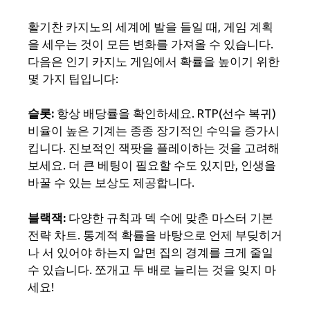
활기찬 카지노의 세계에 발을 들일 때, 게임 계획
을 세우는 것이 모든 변화를 가져올 수 있습니다.
다음은 인기 카지노 게임에서 확률을 높이기 위한
몇 가지 팁입니다:
슬롯:
항상 배당률을 확인하세요. RTP(선수 복귀)
비율이 높은 기계는 종종 장기적인 수익을 증가시
킵니다. 진보적인 잭팟을 플레이하는 것을 고려해
보세요. 더 큰 베팅이 필요할 수도 있지만, 인생을
바꿀 수 있는 보상도 제공합니다.
블랙잭:
다양한 규칙과 덱 수에 맞춘 마스터 기본
전략 차트. 통계적 확률을 바탕으로 언제 부딪히거
나 서 있어야 하는지 알면 집의 경계를 크게 줄일
수 있습니다. 쪼개고 두 배로 늘리는 것을 잊지 마
세요!