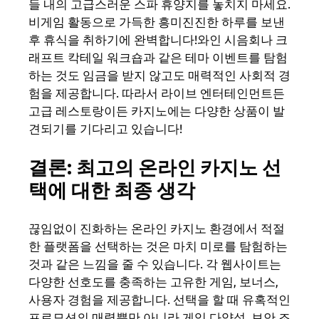
들 내의 고급스러운 스파 휴양지를 놓치지 마세요.
비게임 활동으로 가득한 흥미진진한 하루를 보낸
후 휴식을 취하기에 완벽합니다!와인 시음회나 크
래프트 칵테일 워크숍과 같은 테마 이벤트를 탐험
하는 것도 임금을 받지 않고도 매력적인 사회적 경
험을 제공합니다. 따라서 라이브 엔터테인먼트든
고급 레스토랑이든 카지노에는 다양한 상품이 발
견되기를 기다리고 있습니다!
결론: 최고의 온라인 카지노 선
택에 대한 최종 생각
끊임없이 진화하는 온라인 카지노 환경에서 적절
한 플랫폼을 선택하는 것은 마치 미로를 탐험하는
것과 같은 느낌을 줄 수 있습니다. 각 웹사이트는
다양한 선호도를 충족하는 고유한 게임, 보너스,
사용자 경험을 제공합니다. 선택을 할 때 유혹적인
프로모션의 매력뿐만 아니라 게임 다양성, 보안 조