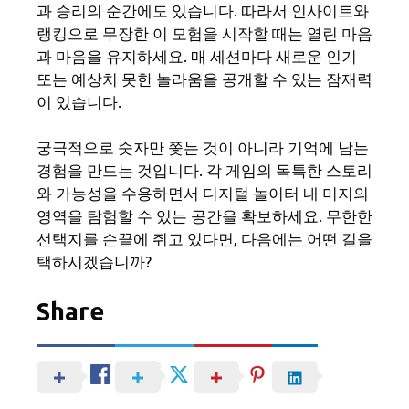
과 승리의 순간에도 있습니다. 따라서 인사이트와
랭킹으로 무장한 이 모험을 시작할 때는 열린 마음
과 마음을 유지하세요. 매 세션마다 새로운 인기
또는 예상치 못한 놀라움을 공개할 수 있는 잠재력
이 있습니다.
궁극적으로 숫자만 쫓는 것이 아니라 기억에 남는
경험을 만드는 것입니다. 각 게임의 독특한 스토리
와 가능성을 수용하면서 디지털 놀이터 내 미지의
영역을 탐험할 수 있는 공간을 확보하세요. 무한한
선택지를 손끝에 쥐고 있다면, 다음에는 어떤 길을
택하시겠습니까?
Share