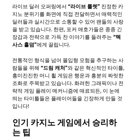
라이브 딜러 오퍼링에서
“라이브 룰렛”
진정한 카
지노 분위기를 화면에 직접 전달하면서 매력적인
딜러들과 실시간으로 소통할 수 있어 팬들의 사랑
을 받고 있습니다. 한편, 포커 애호가들은 종종 긴
장감과 전략으로 가득 찬 이야기를 들려주는
“텍
사스 홀덤”
에게 끌립니다.
전통적인 형식을 넘어 몰입형 모험을 추구하는 사
람들을 위해
“드림 캐처”
와 같은 혁신적인 타이틀,
흥미진진한 머니 휠 게임은 행운과 흥분의 짜릿한
조화로 주목받고 있습니다. 화려한 그래픽이나 전
략적 게임 플레이 메커니즘에 매료되든, 이 눈에
띄는 타이틀들은 플레이어들을 긴장하게 만들 것
입니다!
인기 카지노 게임에서 승리하
는 팁