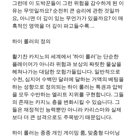
그런데 이 도박꾼들이 그런 위험을 감수하게 된 이
유는 무엇일까요? 순전히 큰 승리에 관한 것일까
요, 아니면 더 깊이 있는 무언가가 있을까요? 이 매
혹적인 영역을 더 깊이 파고들수록…
하이 롤러의 정의
활기찬 카지노의 세계에서 ‘하이 롤러’는 단순한
플레이어가 아니라 위험과 보상의 짜릿한 물살을
헤쳐나가는 대담한 모험가들입니다. 일반적으로
수천, 심지어 수백만 달러에 달하는 거액의 베팅을
하는 성향으로 정의되는 하이 롤러는 특권과 압박
을 모두 수반하는 엘리트 지위를 구현합니다. 그들
의 존재는 카지노 층을 변화시킬 수 있습니다. 그
들은 재정적인 능력뿐만 아니라 카리스마와 실제
보다 더 큰 성격으로도 주목받기 때문입니다.
하이 롤러는 종종 개인 게이밍 룸, 맞춤형 다이닝