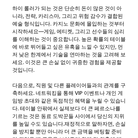
하이 롤러가 되는 것은 단순히 돈이 많은 것이 아
니라, 전략, 카리스마, 그리고 위험 감수가 결합된
예술 형식입니다. 카지노 문화에 몰입하는 것부터
시작하세요—게임, 에티켓, 그리고 선수들의 심리
를 이해하는 것이 중요합니다. 높은 확률의 테이블
에 바로 뛰어들고 싶은 유혹을 느낄 수 있지만, 먼
저 낮은 한계에서 기술을 연마하는 것을 고려해 보
세요. 이것은 큰 손실 없이 귀중한 경험을 제공할
것입니다.
다음으로, 직원 및 다른 플레이어들과의 관계를 구
축하세요. 네트워킹을 통해 VIP 이벤트나 개인 게
임방 초대와 같은 독점적인 혜택을 누릴 수 있습니
다. 테이블 안팎에서 실제보다 더 큰 페르소나를
기르는 것은 동료 도박꾼들 사이에서 당신의 지위
를 높일 수도 있습니다.재정적으로 말하자면, 손실
을 방지할 뿐만 아니라 더 큰 금액을 베팅할 준비