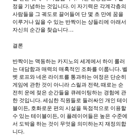
정을 기념하는 것입니다. 이 자기력은 각계각층의
사람들을 그 궤도로 끌어들여 단 몇 초 만에 꿈을
이루거나 잃을 수 있는 반짝이는 샹들리에 아래서
자신의 순간을 찾습니다…
결론
반짝이는 맥동하는 카지노의 세계에서 하이 롤러
는 대담함과 매력의 매혹적인 조화를 이룹니다. 벨
벳 로프와 네온 라이트를 통과하는 여정은 단순히
게임에 관한 것이 아니라 스릴과 전략, 때로는 순
전히 운에 젖은 순간들을 큐레이팅하는 경험에 관
한 것입니다. 세심한 직원들로 둘러싸인 개인 테이
블이든, 호화로운 편의 시설을 독점적으로 이용할
수 있는 테이블이든, 이 플레이어들은 높은 수준에
서 도박을 하는 것이 무엇을 의미하는지 재정의합
니다.