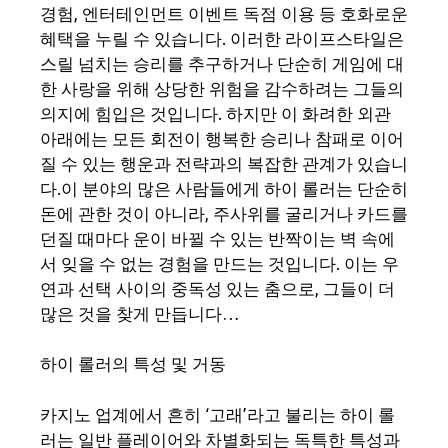
경험, 엔터테인먼트 이벤트 독점 이용 등 호화로운
혜택을 누릴 수 있습니다. 이러한 라이프스타일은
스릴 넘치는 승리를 추구하거나 단순히 게임에 대
한 사랑을 위해 상당한 위험을 감수하려는 그들의
의지에 힘입은 것입니다. 하지만 이 화려한 외관
아래에는 모든 회전이 행복한 승리나 참패로 이어
질 수 있는 행운과 전략과의 복잡한 관계가 있습니
다.이 분야의 많은 사람들에게 하이 롤러는 단순히
돈에 관한 것이 아니라, 주사위를 굴리거나 카드를
던질 때마다 운이 바뀔 수 있는 반짝이는 벽 속에
서 잊을 수 없는 경험을 만드는 것입니다. 이는 우
연과 선택 사이의 중독성 있는 춤으로, 그들이 더
많은 것을 찾게 만듭니다…
하이 롤러의 특성 및 거동
카지노 업계에서 흔히 ‘고래’라고 불리는 하이 롤
러는 일반 플레이어와 차별화되는 독특한 특성과