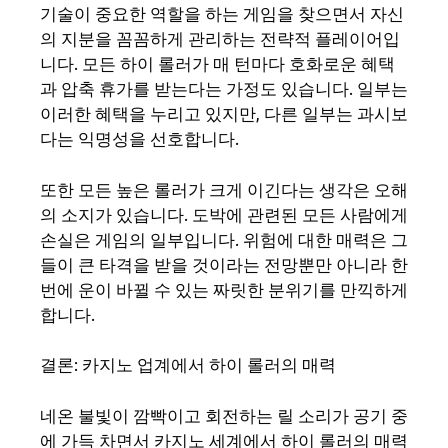
기술이 중요한 역할을 하는 게임을 찾으면서 자신
의 지분을 꼼꼼하게 관리하는 전략적 플레이어입
니다. 모든 하이 롤러가 매 턴마다 호화로운 혜택
과 압축 휴가를 받는다는 가정도 있습니다. 일부는
이러한 혜택을 누리고 있지만, 다른 일부는 과시보
다는 익명성을 선호합니다.
또한 모든 높은 롤러가 크게 이긴다는 생각은 오해
의 소지가 있습니다. 도박에 관련된 모든 사람에게
손실은 게임의 일부입니다. 위험에 대한 매력은 그
들이 큰 타격을 받을 것이라는 전망뿐만 아니라 한
번에 운이 바뀔 수 있는 짜릿한 분위기를 만끽하게
합니다.
결론: 카지노 업계에서 하이 롤러의 매력
네온 불빛이 깜빡이고 회전하는 릴 소리가 공기 중
에 가득 차면서 카지노 세계에서 하이 롤러의 매력