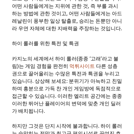
어떤 사람들에게는 지위에 관한 것, 즉 부를 과시
하는 방법에 관한 것이고, 어떤 사람들에게는 아드
레날린이 풍부한 일상 탈출로, 승리는 돈뿐만 아니
라 우연 자체에 대한 지배력을 주장하는 것입니다.
하이 롤러를 위한 특전 및 특권
카지노의 세계에서 하이 롤러(종종 ‘고래’라고 불
림)는 게임 경험을 완전히
먹튀사이트
다른 성층
권으로 끌어올리는 수많은 특전과 특권을 누리고
있습니다. 상상해 보세요: 분위기가 아늑하고 친밀
하며 흥분으로 가득 찬 개인 게임방에 독점적으로
접근할 수 있습니다. 이러한 엘리트 공간에는 종종
이러한 뛰어난 플레이어의 변덕에 맞춘 개인 딜러
가 배치됩니다.
하지만 그것은 단지 시작에 불과합니다. 하이 롤러
는 숨막히는 전망과 최고급 편의시설로 꾸며진 호