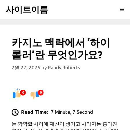
Skip
사이트이름
Me
to
content
카지노 맥락에서 ‘하이
롤러’란 무엇인가요?
2월 27, 2025
by
Randy Roberts
0
0
Read Time:
7 Minute, 7 Second
눈 깜짝할 사이에 재산이 생기고 사라지는 흥미진