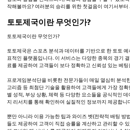
작해볼까요? 여러분의 승리를 위한 첫걸음이 여기서부터
토토제국이란 무엇인가?
토토제국이란 무엇인가?
토토제국은 스포츠 분석과 데이터를 기반으로 한 토토 예
표적인 플랫폼입니다. 이 서비스는 다양한 종목의 경기 결
료를 제공하여 고객들이 보다 정확하고 신뢰성 있는 베팅을
프로게임분석단을 비롯한 전문가들이 매일 열심히 분석한 
고리즘 등 최첨단 기술을 활용하여 고객들에게 가장 정확
별 성적, 부상 상황, 체력 등 다양한 요소들을 공식적인 
지 리서치를 통해 확인하여 실질적인 정보까지 제공합니다
뿐만 아니라 이용 가능한 팁과 와이즈 벳(전략적 배팅 방법
들도 제공하여 고객이 직접 승률을 계산하고 관리할 수 있