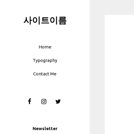
Skip
to
사이트이름
content
Home
Typography
Contact Me
Newsletter