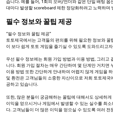
습니다. 예를 들어, 1회의 오버/언더와 같은 단일 배팅 옵
대마다 발생할 scoreboard 제한 정당화하려고 노력하며
필수 정보와 꿀팁 제공
“필수 정보와 꿀팁 제공”
토토제국에서는 고객들의 편의를 위해 필요한 정보와 꿀팁
이 보다 쉽게 토토 게임을 즐기실 수 있도록 도와드리고자
우선 필수 정보에는 회원 가입 방법과 이용 방법, 그리고 
니다. 회원 가입 절차는 매우 간단하며 몇 단계만 거치면 
이용 방법 또한 간단하게 안내하여 어렵지 않게 게임을 하
및 환전은 고객님들의 소중한 자산이므로 저희 토토제국
공하고 있습니다.
또한, 많은 분들이 궁금해하는 꿀팁에 대해서도 상세하게
이익을 얻으시거나 게임에서 발생할 수 있는 실수를 최소
다. 고객님들이 더 많은 이익을 얻으실 수 있도록 여러