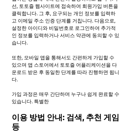
선, 토토즐 웹사이트에 접속하여 회원가입 버튼을
클릭합니다. 그 후, 요구되는 개인 정보를 입력하
고 이메일 주소 인증 단계를 거칩니다. 다음으로,
설정한 아이디와 비밀번호로 로그인하여 추가적
인 정보를 입력하거나 서비스 약관에 동의할 수 있
습니다.
또한, 모바일 앱을 통해서도 간편하게 가입할 수
있으며 앱 스토어에서 토토즐 어플리케이션을 다
운로드 받은 후 동일한 단계를 따라 진행하면 됩니
다.
가입 과정은 매우 간단하며 누구나 쉽게 완료할 수
있습니다. 특별한
이용 방법 안내: 검색, 추천 게임
등