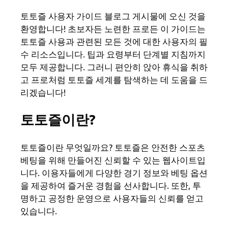
토토즐 사용자 가이드 블로그 게시물에 오신 것을
환영합니다! 초보자든 노련한 프로든 이 가이드는
토토즐 사용과 관련된 모든 것에 대한 사용자의 필
수 리소스입니다. 팁과 요령부터 단계별 지침까지
모두 제공합니다. 그러니 편안히 앉아 휴식을 취하
고 프로처럼 토토즐 세계를 탐색하는 데 도움을 드
리겠습니다!
토토즐이란?
토토즐이란 무엇일까요? 토토즐은 안전한 스포츠
베팅을 위해 만들어진 신뢰할 수 있는 웹사이트입
니다. 이용자들에게 다양한 경기 정보와 베팅 옵션
을 제공하여 즐거운 경험을 선사합니다. 또한, 투
명하고 공정한 운영으로 사용자들의 신뢰를 얻고
있습니다.