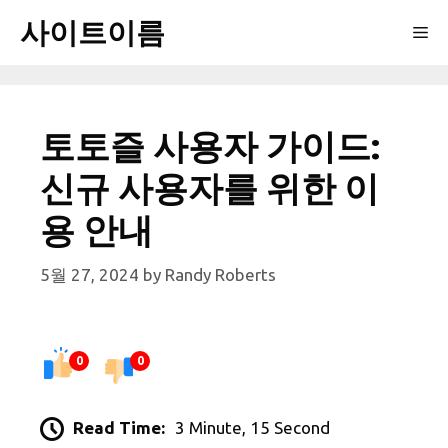
Skip
사이트이름
Me
to
content
토토즐 사용자 가이드:
신규 사용자를 위한 이
용 안내
5월 27, 2024
by
Randy Roberts
0
0
Read Time:
3 Minute, 15 Second