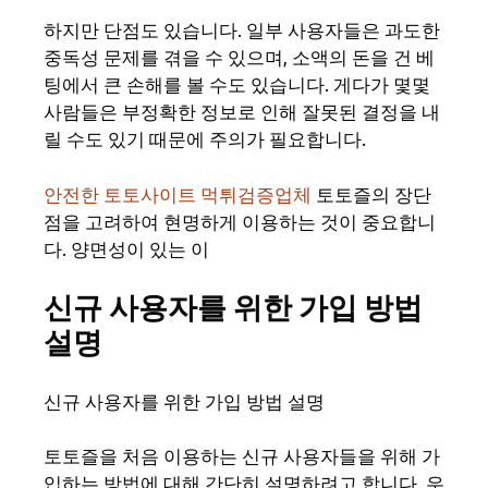
하지만 단점도 있습니다. 일부 사용자들은 과도한
중독성 문제를 겪을 수 있으며, 소액의 돈을 건 베
팅에서 큰 손해를 볼 수도 있습니다. 게다가 몇몇
사람들은 부정확한 정보로 인해 잘못된 결정을 내
릴 수도 있기 때문에 주의가 필요합니다.
안전한 토토사이트 먹튀검증업체
토토즐의 장단
점을 고려하여 현명하게 이용하는 것이 중요합니
다. 양면성이 있는 이
신규 사용자를 위한 가입 방법
설명
신규 사용자를 위한 가입 방법 설명
토토즐을 처음 이용하는 신규 사용자들을 위해 가
입하는 방법에 대해 간단히 설명하려고 합니다. 우